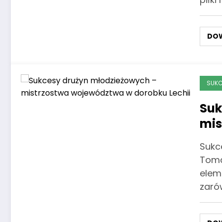
DOW
SUKC
Suk
mis
dor
Sukc
Toma
elem
zaró