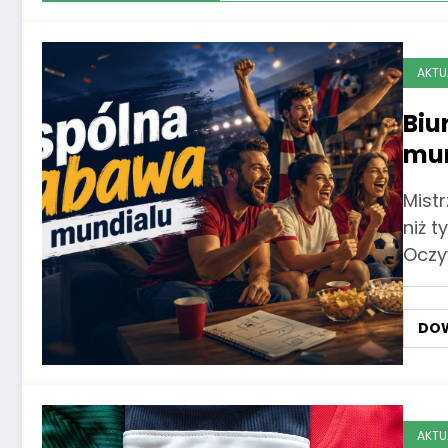
AKTU
Biu
mun
za
Mist
niż t
Oczy
DOW
AKTU