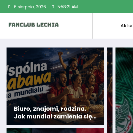
Przejdź
6 sierpnia, 2026
5:58:23 AM
do
treści
Aktua
Biuro, znajomi, rodzina.
Jak mundial zamienia się
we wspólną zabawę?