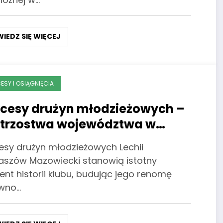
IEDZ SIĘ WIĘCEJ
ESY I OSIĄGNIĘCIA
cesy drużyn młodzieżowych –
trzostwa województwa w
obku Lechii
esy drużyn młodzieżowych Lechii
szów Mazowiecki stanowią istotny
ent historii klubu, budując jego renomę
wno…