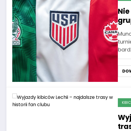
Nie
gru
Mund
turni
bard
DOW
KIBI
Wyj
tra