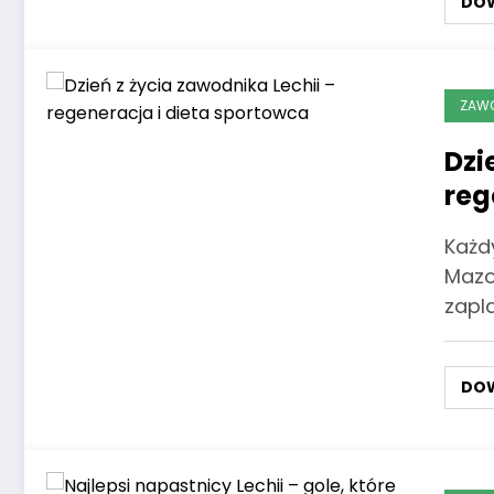
DOW
ZAWO
Dzi
reg
Każd
Mazo
zapl
DOW