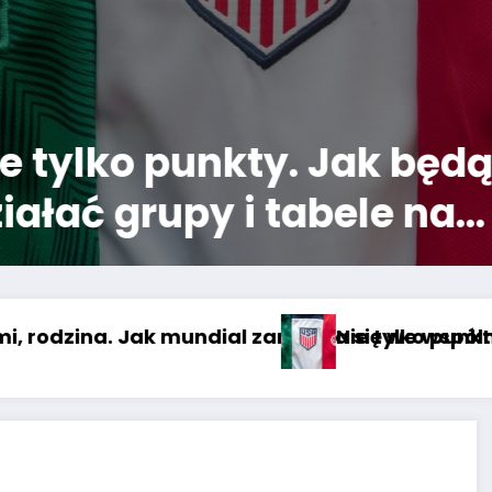
 tylko punkty. Jak będą
łać grupy i tabele na
dialu 2026?
ia się we wspólną zabawę?
Nie tylko punkty. Jak będą działać grupy i tabe
Naj