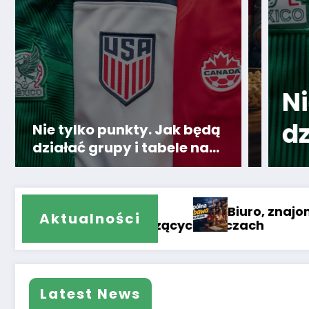
i, rodzina. Jak
Nie
enia się we
dzia
Nie tylko punkty. Jak będą
działać grupy i tabele na
awę?
Mun
Mundialu 2026?
Biuro, znajomi, rodzina. Jak mundial zamien
Aktualności
meczach
Latest News