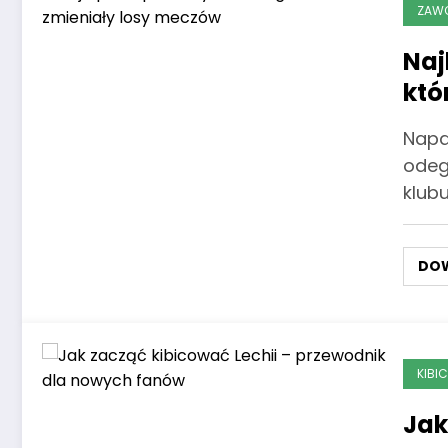
ZAWO
Naj
któ
Napa
odegr
klub
DOW
KIBI
Jak