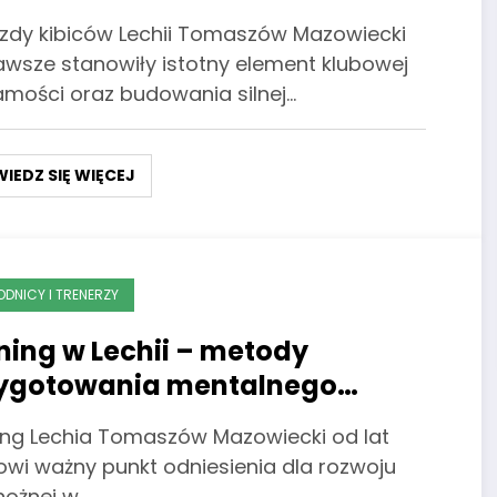
zdy kibiców Lechii Tomaszów Mazowiecki
awsze stanowiły istotny element klubowej
amości oraz budowania silnej…
IEDZ SIĘ WIĘCEJ
DNICY I TRENERZY
ning w Lechii – metody
ygotowania mentalnego
karzy
ing Lechia Tomaszów Mazowiecki od lat
owi ważny punkt odniesienia dla rozwoju
 nożnej w…