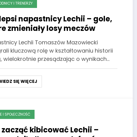
DNICY I TRENERZY
lepsi napastnicy Lechii – gole,
re zmieniały losy meczów
stnicy Lechii Tomaszów Mazowiecki
ali kluczową rolę w kształtowaniu historii
u, wielokrotnie przesądzając o wynikach…
IEDZ SIĘ WIĘCEJ
CE I SPOŁECZNOŚĆ
 zacząć kibicować Lechii –