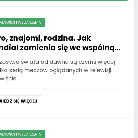
ALNOŚCI I WYDARZENIA
ro, znajomi, rodzina. Jak
dial zamienia się we wspólną
bawę?
rzostwa świata od dawna są czymś więcej
ylko serią meczów oglądanych w telewizji.
wiście…
IEDZ SIĘ WIĘCEJ
ALNOŚCI I WYDARZENIA