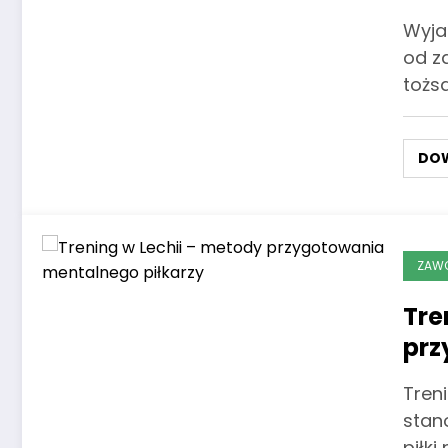
Wyja
od z
tożs
DOW
ZAWO
Tre
prz
pił
Tren
stan
piłki