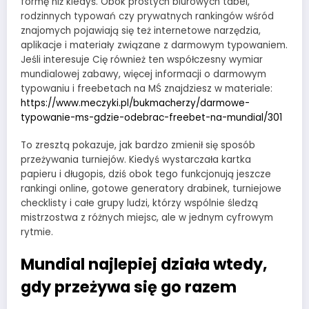
formę niż kiedyś. Obok prostych biurowych tabel,
rodzinnych typowań czy prywatnych rankingów wśród
znajomych pojawiają się też internetowe narzędzia,
aplikacje i materiały związane z darmowym typowaniem.
Jeśli interesuje Cię również ten współczesny wymiar
mundialowej zabawy, więcej informacji o darmowym
typowaniu i freebetach na MŚ znajdziesz w materiale:
https://www.meczyki.pl/bukmacherzy/darmowe-
typowanie-ms-gdzie-odebrac-freebet-na-mundial/301
To zresztą pokazuje, jak bardzo zmienił się sposób
przeżywania turniejów. Kiedyś wystarczała kartka
papieru i długopis, dziś obok tego funkcjonują jeszcze
rankingi online, gotowe generatory drabinek, turniejowe
checklisty i całe grupy ludzi, którzy wspólnie śledzą
mistrzostwa z różnych miejsc, ale w jednym cyfrowym
rytmie.
Mundial najlepiej działa wtedy,
gdy przeżywa się go razem