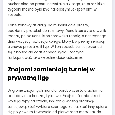
puchar albo po prostu satysfakcja z tego, że przez kilka
tygodni można było być najlepszym „ekspertem” w
zespole.
Takie zabawy działają, bo mundial daje prosty,
codzienny pretekst do rozmowy. Rano ktoś pyta o wynik
meczu, po południu ktoś sprawdza tabelę, a następnego
dnia wszyscy rozliczają kolegę, który był pewny sensacji,
a znowu przestrzelił typ. W ten sposób turniej przenosi
się z boiska do codziennego życia i zaczyna
funkcjonować jako wspólne doświadczenie.
Znajomi zamieniają turniej w
prywatną ligę
W gronie znajomych mundial bardzo często uruchamia
podobny mechanizm, tylko w luźniejszej formie. Jedni
wpisują typy na czacie, inni robią własną drabinkę
turniejową, ktoś wybiera czarnego konia, ktoś inny upiera
się przy swoim faworycie od pierwszego meczu aż do