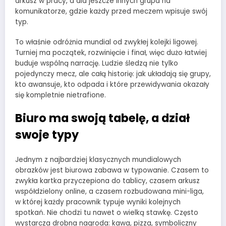
arkusz w pracy, a dla jeszcze innych grupa na
komunikatorze, gdzie każdy przed meczem wpisuje swój
typ.
To właśnie odróżnia mundial od zwykłej kolejki ligowej.
Turniej ma początek, rozwinięcie i finał, więc dużo łatwiej
buduje wspólną narrację. Ludzie śledzą nie tylko
pojedynczy mecz, ale całą historię: jak układają się grupy,
kto awansuje, kto odpada i które przewidywania okazały
się kompletnie nietrafione.
Biuro ma swoją tabelę, a dział
swoje typy
Jednym z najbardziej klasycznych mundialowych
obrazków jest biurowa zabawa w typowanie. Czasem to
zwykła kartka przyczepiona do tablicy, czasem arkusz
współdzielony online, a czasem rozbudowana mini-liga,
w której każdy pracownik typuje wyniki kolejnych
spotkań. Nie chodzi tu nawet o wielką stawkę. Często
wystarcza drobna nagroda: kawa, pizza, symboliczny