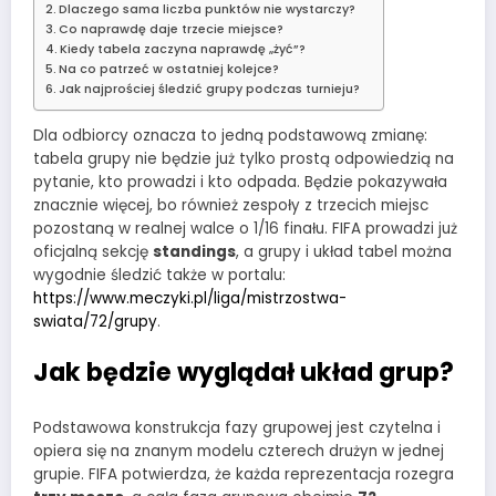
Dlaczego sama liczba punktów nie wystarczy?
Co naprawdę daje trzecie miejsce?
Kiedy tabela zaczyna naprawdę „żyć”?
Na co patrzeć w ostatniej kolejce?
Jak najprościej śledzić grupy podczas turnieju?
Dla odbiorcy oznacza to jedną podstawową zmianę:
tabela grupy nie będzie już tylko prostą odpowiedzią na
pytanie, kto prowadzi i kto odpada. Będzie pokazywała
znacznie więcej, bo również zespoły z trzecich miejsc
pozostaną w realnej walce o 1/16 finału. FIFA prowadzi już
oficjalną sekcję
standings
, a grupy i układ tabel można
wygodnie śledzić także w portalu:
https://www.meczyki.pl/liga/mistrzostwa-
swiata/72/grupy
.
Jak będzie wyglądał układ grup?
Podstawowa konstrukcja fazy grupowej jest czytelna i
opiera się na znanym modelu czterech drużyn w jednej
grupie. FIFA potwierdza, że każda reprezentacja rozegra