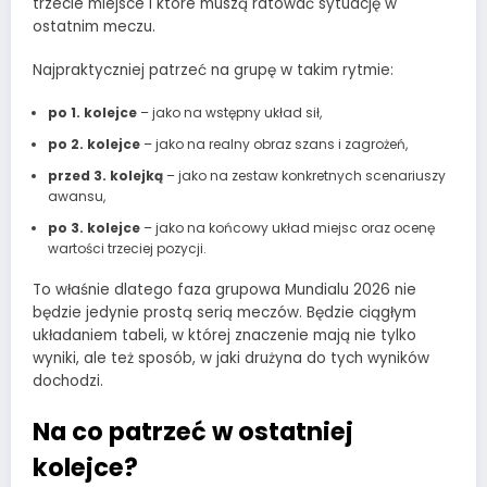
trzecie miejsce i które muszą ratować sytuację w
ostatnim meczu.
Najpraktyczniej patrzeć na grupę w takim rytmie:
po 1. kolejce
– jako na wstępny układ sił,
po 2. kolejce
– jako na realny obraz szans i zagrożeń,
przed 3. kolejką
– jako na zestaw konkretnych scenariuszy
awansu,
po 3. kolejce
– jako na końcowy układ miejsc oraz ocenę
wartości trzeciej pozycji.
To właśnie dlatego faza grupowa Mundialu 2026 nie
będzie jedynie prostą serią meczów. Będzie ciągłym
układaniem tabeli, w której znaczenie mają nie tylko
wyniki, ale też sposób, w jaki drużyna do tych wyników
dochodzi.
Na co patrzeć w ostatniej
kolejce?