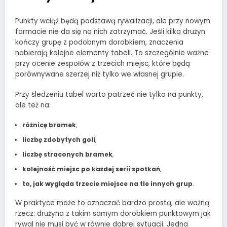
Punkty wciąż będą podstawą rywalizacji, ale przy nowym
formacie nie da się na nich zatrzymać. Jeśli kilka drużyn
kończy grupę z podobnym dorobkiem, znaczenia
nabierają kolejne elementy tabeli. To szczególnie ważne
przy ocenie zespołów z trzecich miejsc, które będą
porównywane szerzej niż tylko we własnej grupie.
Przy śledzeniu tabel warto patrzeć nie tylko na punkty,
ale też na:
różnicę bramek
,
liczbę zdobytych goli
,
liczbę straconych bramek
,
kolejność miejsc po każdej serii spotkań
,
to, jak wygląda trzecie miejsce na tle innych grup
.
W praktyce może to oznaczać bardzo prostą, ale ważną
rzecz: drużyna z takim samym dorobkiem punktowym jak
rywal nie musi być w równie dobrej sytuacji. Jedna