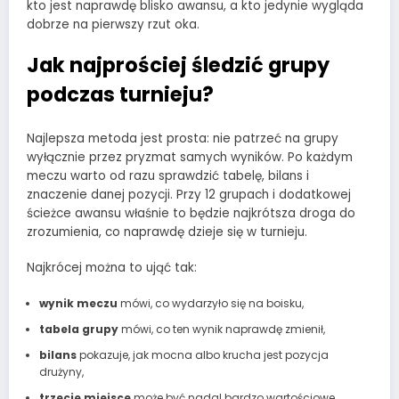
kto jest naprawdę blisko awansu, a kto jedynie wygląda
dobrze na pierwszy rzut oka.
Jak najprościej śledzić grupy
podczas turnieju?
Najlepsza metoda jest prosta: nie patrzeć na grupy
wyłącznie przez pryzmat samych wyników. Po każdym
meczu warto od razu sprawdzić tabelę, bilans i
znaczenie danej pozycji. Przy 12 grupach i dodatkowej
ścieżce awansu właśnie to będzie najkrótsza droga do
zrozumienia, co naprawdę dzieje się w turnieju.
Najkrócej można to ująć tak:
wynik meczu
mówi, co wydarzyło się na boisku,
tabela grupy
mówi, co ten wynik naprawdę zmienił,
bilans
pokazuje, jak mocna albo krucha jest pozycja
drużyny,
trzecie miejsce
może być nadal bardzo wartościowe,