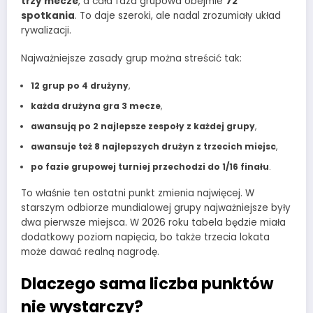
trzy mecze
, a cała faza grupowa obejmie
72
spotkania
. To daje szeroki, ale nadal zrozumiały układ
rywalizacji.
Najważniejsze zasady grup można streścić tak:
12 grup po 4 drużyny
,
każda drużyna gra 3 mecze
,
awansują po 2 najlepsze zespoły z każdej grupy
,
awansuje też 8 najlepszych drużyn z trzecich miejsc
,
po fazie grupowej turniej przechodzi do 1/16 finału
.
To właśnie ten ostatni punkt zmienia najwięcej. W
starszym odbiorze mundialowej grupy najważniejsze były
dwa pierwsze miejsca. W 2026 roku tabela będzie miała
dodatkowy poziom napięcia, bo także trzecia lokata
może dawać realną nagrodę.
Dlaczego sama liczba punktów
nie wystarczy?